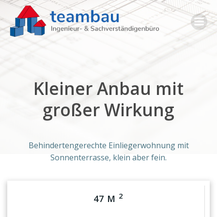
Zum
Inhalt
springen
Kleiner Anbau mit
großer Wirkung
Behindertengerechte Einliegerwohnung mit
Sonnenterrasse, klein aber fein.
2
47 M